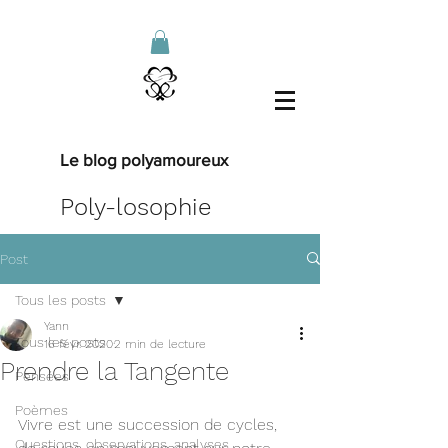
Le blog polyamoureux
Poly-losophie
Post
Tous les posts
Yann
Tous les posts
16 févr. 2020
2 min de lecture
Prendre la Tangente
Pensées
Poèmes
Vivre est une succession de cycles, 
Questions, observations, analyses