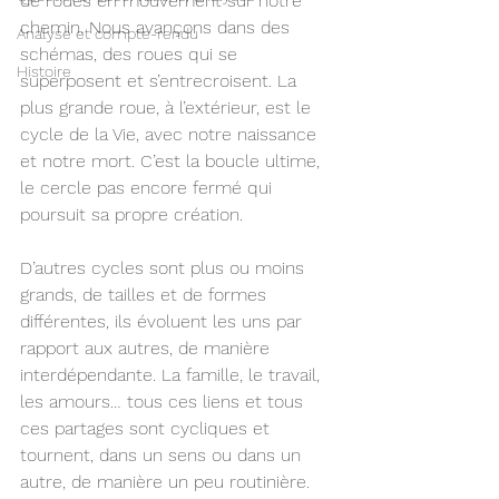
de roues en mouvement sur notre 
chemin. Nous avançons dans des 
Analyse et compte-rendu
schémas, des roues qui se 
Histoire
superposent et s’entrecroisent. La 
plus grande roue, à l’extérieur, est le 
cycle de la Vie, avec notre naissance 
et notre mort. C’est la boucle ultime, 
le cercle pas encore fermé qui 
poursuit sa propre création.
D’autres cycles sont plus ou moins 
grands, de tailles et de formes 
différentes, ils évoluent les uns par 
rapport aux autres, de manière 
interdépendante. La famille, le travail, 
les amours… tous ces liens et tous 
ces partages sont cycliques et 
tournent, dans un sens ou dans un 
autre, de manière un peu routinière.