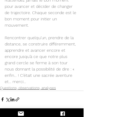
N’attendez jamais le bon moment 
pour avancer et décider de changer 
de trajectoire. Chaque seconde est le 
bon moment pour initier un 
mouvement. 
Rencontrer quelqu’un, prendre de la 
distance, se construire différemment, 
apprendre et avancer encore et 
encore jusqu’à ce que notre plus 
grand cercle se ferme à son tour 
nous donnant la possibilité de dire : « 
enfin… ! C’était une sacrée aventure 
et… merci… 
Questions, observations, analyses