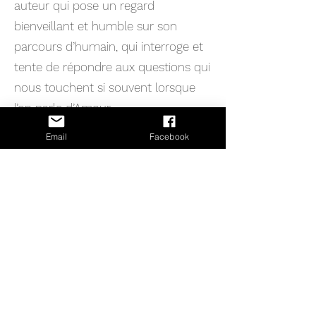
auteur qui pose un regard
bienveillant et humble sur son
parcours d’humain, qui interroge et
tente de répondre aux questions qui
nous touchent si souvent lorsque
l’on parle d’Amour.
Polyamoureux·se ou non, curieux·se
Email
Facebook
ou simplement en évolution vers un
lien plus mature, chacun·e y
trouvera une piste pour vivre plus
sereinement ses relations !
Avez-vous aimé mon livre ?
Merci de laisser un petit
commentaire !