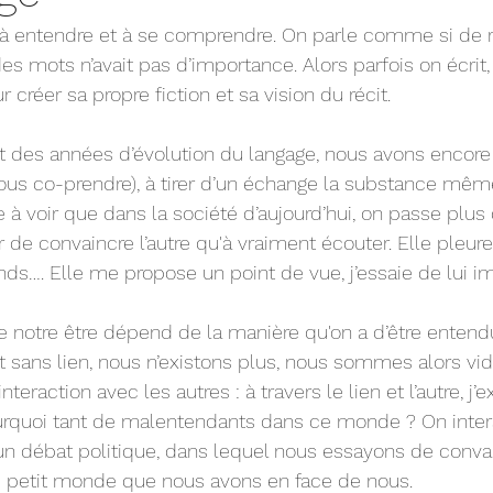
, à entendre et à se comprendre. On parle comme si de rie
s mots n’avait pas d’importance. Alors parfois on écrit, 
r créer sa propre fiction et sa vision du récit.
 des années d’évolution du langage, nous avons encore 
us co-prendre), à tirer d’un échange la substance mêm
 à voir que dans la société d’aujourd’hui, on passe plus
 de convaincre l’autre qu'à vraiment écouter. Elle pleure, 
ends…. Elle me propose un point de vue, j’essaie de lui i
notre être dépend de la manière qu'on a d’être entendu
et sans lien, nous n’existons plus, nous sommes alors vi
eraction avec les autres : à travers le lien et l’autre, j’ex
urquoi tant de malentendants dans ce monde ? On intera
un débat politique, dans lequel nous essayons de convainc
le petit monde que nous avons en face de nous. 