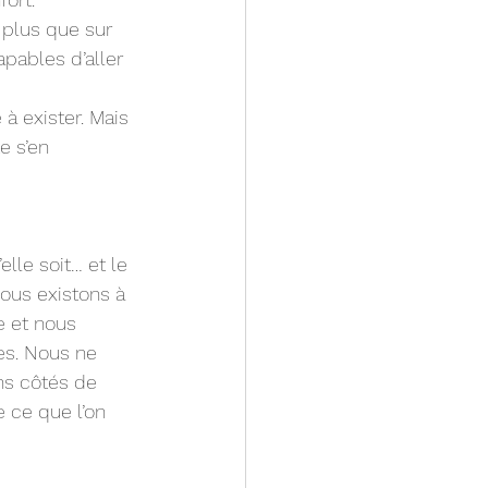
 plus que sur 
pables d’aller 
à exister. Mais 
e s’en 
le soit… et le 
Nous existons à 
e et nous 
es. Nous ne 
ns côtés de 
 ce que l’on 