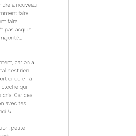
ndre à nouveau 
omment faire 
nt faire…
n’a pas acquis 
majorité…
ement, car on a 
l n’est rien 
ort encore ; à 
 cloche qui 
 cris. Car ces 
en avec tes 
oi !».
on, petite 
ort. 