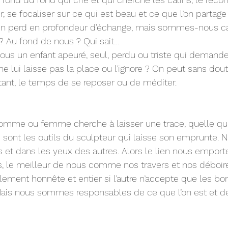
, se focaliser sur ce qui est beau et ce que l’on partage
 On perd en profondeur d’échange, mais sommes-nous ca
 ? Au fond de nous ? Qui sait…
nous un enfant apeuré, seul, perdu ou triste qui demande 
e ne lui laisse pas la place ou l’ignore ? On peut sans dout
nt, le temps de se reposer ou de méditer. 
mme ou femme cherche à laisser une trace, quelle qu’el
e sont les outils du sculpteur qui laisse son emprunte. 
 et dans les yeux des autres. Alors le lien nous emport
, le meilleur de nous comme nos travers et nos déboir
lement honnête et entier si l’autre n’accepte que les bo
Mais nous sommes responsables de ce que l’on est et de