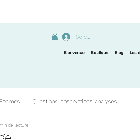
Se connecter
Bienvenue
Boutique
Blog
Les é
Poèmes
Questions, observations, analyses
min de lecture
Histoire
ge