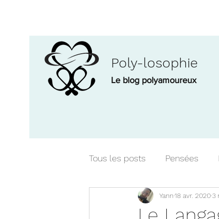
Poly-losophie
Le blog polyamoureux
Tous les posts
Pensées
Yann
18 avr. 2020
3 
Analyse et compte-rendu
Le Langa