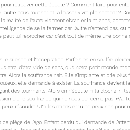
 pour retrouver cette écoute ? Comment faire pour ente
de l’autre nous toucher et la laisser vivre pleinement ? C
la réalité de l’autre viennent ébranler la mienne, comme
 l’intelligence de se la fermer, car l’autre n’entend pas, ou 
e peut lui reprocher car c’est tout de même une bonne 
s le silence et l’acceptation. Parfois on en souffre plein
us être, d’être vide de sens, que notre petit monde menta
re. Alors la souffrance naît. Elle s’implante et crie plus f
ouleux, elle demande à exister. La souffrance devient la
ant des tourments. Alors on n’écoute ni la cloche, ni les
ession d'une souffrance qui ne nous concerne pas. «Va-t’
peux résoudre ! J’ai les miens et tu ne peux rien pour m
ce piège de l’égo. Enfant perdu qui demande de l’attenti
ond du fond qui crie et qui cherche les câlins, le réconf