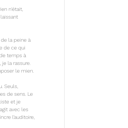
n n'était, 
laissant 
de la peine à 
e de ce qui 
 de temps à 
je la rassure. 
mposer le mien. 
. Seuls, 
des de sens. Le 
iste et je 
git avec les 
re l’auditoire, 