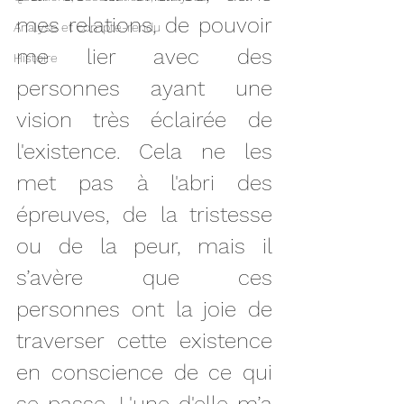
mes relations, de pouvoir 
Analyse et compte-rendu
me lier avec des 
Histoire
personnes ayant une 
vision très éclairée de 
l'existence. Cela ne les 
met pas à l'abri des 
épreuves, de la tristesse 
ou de la peur, mais il 
s’avère que ces 
personnes ont la joie de 
traverser cette existence 
en conscience de ce qui 
se passe. L'une d'elle m’a 