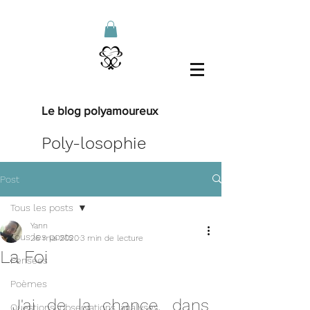
Le blog polyamoureux
Poly-losophie
Post
Tous les posts
Yann
Tous les posts
26 mai 2020
3 min de lecture
La Foi
Pensées
Poèmes
J'ai de la chance, dans 
Questions, observations, analyses